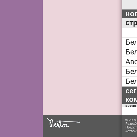
но
ст
Бе
Бе
Ав
Бе
Бе
се
ко
время
© 2009
Разраб
Предст
Автори