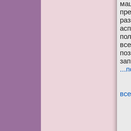
ма
пре
раз
асп
пол
все
поз
зап
...
все