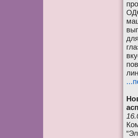
про
ОД
ма
вы
для
гла
вку
пов
лин
...
Но
ас
16.
Ко
“Э