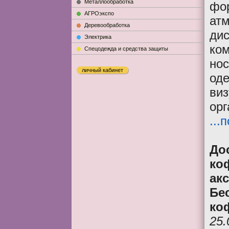
Металлообработка
фо
АГРОэкспо
атм
Деревообработка
дис
Электрика
ком
Cпецодежда и средства защиты
но
личный кабинет
оде
виз
орг
...
Дос
ко
ак
Бе
ко
25.