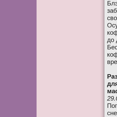
Бл
заб
сво
Ос
коф
до 
Бес
ко
вр
Ра
дл
ма
29.
По
сне