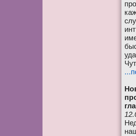
про
каж
слу
инт
им
быс
уда
Чут
...
Но
пр
гл
12.
Не
на