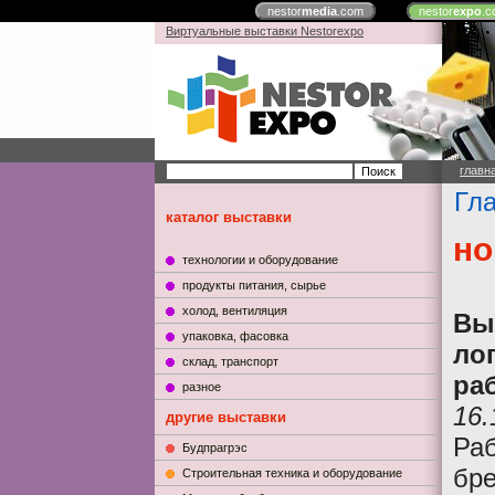
nestor
media
.com
nestor
expo
.c
Виртуальные выставки Nestorexpo
главн
Гл
каталог выставки
но
технологии и оборудование
продукты питания, сырье
холод, вентиляция
Вы
упаковка, фасовка
ло
склад, транспорт
ра
разное
16.
другие выставки
Ра
Будпрагрэс
бр
Строительная техника и оборудование