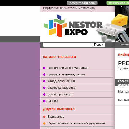
nestor
media
.com
nestor
expo
.c
Виртуальные выставки Nestorexpo
главн
инфор
каталог выставки
PRE
технологии и оборудование
Турция
продукты питания, сырье
холод, вентиляция
катало
допол
упаковка, фасовка
Мы явл
склад, транспорт
нет да
разное
другие выставки
Будпрагрэс
Строительная техника и оборудование