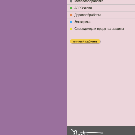
Металлообработка
АГРОэкспо
Деревообработка
Электрика
Cпецодежда и средства защиты
личный кабинет