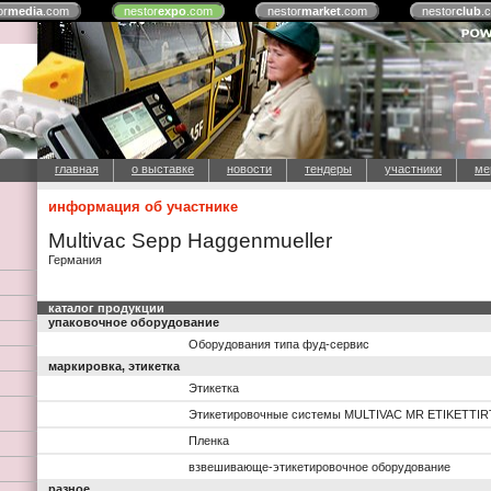
or
media
.com
nestor
expo
.com
nestor
market
.com
nestor
club
.
главная
о выставке
новости
тендеры
участники
ме
информация об участнике
Multivac Sepp Haggenmueller
Германия
каталог продукции
упаковочное оборудование
Оборудования типа фуд-сервис
маркировка, этикетка
Этикетка
Этикетировочные системы MULTIVAC MR ETIKETTI
Пленка
взвешивающе-этикетировочное оборудование
разное