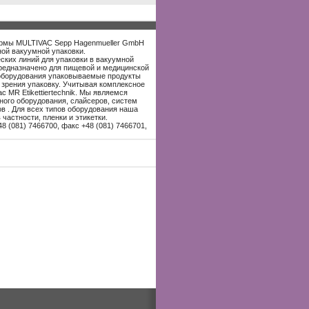
фирмы MULTIVAC Sepp Hagenmueller GmbH
ной вакуумной упаковки.
ских линий для упаковки в вакуумной
редназначено для пищевой и медицинской
 оборудования упаковываемые продукты
 зрения упаковку. Учитывая комплексное
 MR Etikettiertechnik. Мы являемся
ого оборудования, слайсеров, систем
ов . Для всех типов оборудования наша
астности, пленки и этикетки.
48 (081) 7466700, факс +48 (081) 7466701,