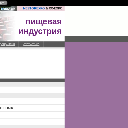
com
NESTOREXPO
& XX-EXPO
пищевая
индустрия
роприятия
статистика
RTECHNIK