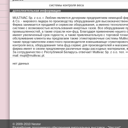
системы контроля веса
дополнительная информация
MULTIVAC Sp. z o.o. г. Люблин является дочерним предприятием немецкой 
& Co. - мирового лидера по производству оборудования для высококачествен
Фирма занимается продажей и сервисом оборудования, а именно технологиче
системе с возможностью использования инертных газов. Все оборудование п
промышленностей, а также отрасли нон-фуд. Благодаря применению нашего
имеют увеличенный срок годности, а также привлекательную с торговой точки
обслуживание клиента мы предлагаем также этикетировочные системы Multivac
также представителем известного производителя взвешивающе-этикетировочн
контроля веса, оборудования типа фуд-сервис для производителей и магазин
фирма имеет в своем предложении различные виды расходных материалов, в ч
За сотрудничество с Республикой Беларусь отвечает Multivac Sp. z o.o. тел. +
mail: mupl@multivac.pl.
нет данных
© 2009-2010 Nestor
Разработчик программого обеспечения виртуальных выставок -
"Нестор"