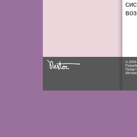
сис
воз
© 2009
Разраб
Предст
Автори