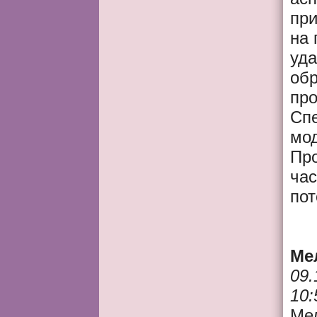
пр
на 
уд
об
про
Сп
мод
Про
час
пот
Ме
09.
10:
Ме