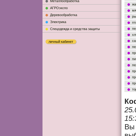
Металлообработка
жа
АГРОэкспо
мя
Деревообработка
ры
Электрика
пт
пе
Cпецодежда и средства защиты
хл
са
личный кабинет
пе
пр
пи
пе
пр
пр
пр
то
Ко
25.
15:
Вы
вы