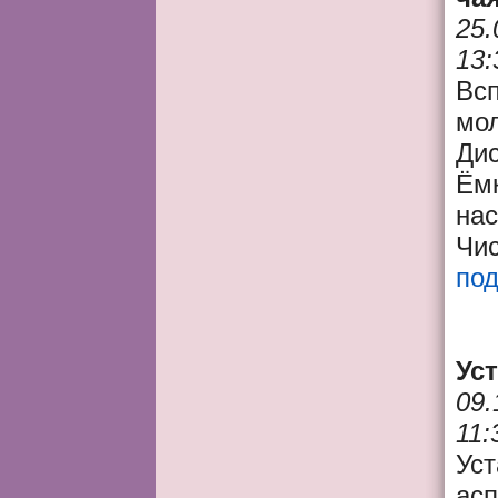
25.
13:
Вс
мо
Ди
Ёмк
на
Чис
по
Ус
09.
11:
Уст
ас