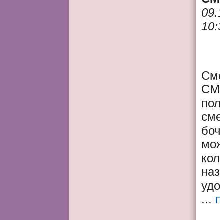
09.
10:
См
СМ-
пол
см
боч
мож
кол
наз
удо
...