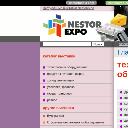
nestor
media
.com
nestor
expo
.c
Виртуальные выставки Nestorexpo
главн
Гл
каталог выставки
те
технологии и оборудование
об
продукты питания, сырье
холод, вентиляция
упаковка, фасовка
др
склад, транспорт
со
разное
ко
другие выставки
су
пн
Будпрагрэс
до
Строительная техника и оборудование
об