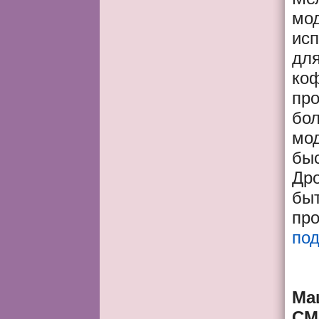
мо
ис
для
коф
пр
бо
мод
быс
Др
быт
про
по
Ма
СМ