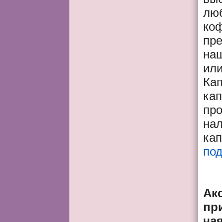
лю
ко
пр
наш
ил
Ка
кап
про
нал
кап
по
Ак
пр
ча