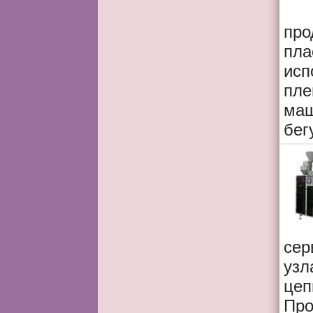
про
пла
исп
пле
маш
бег
сер
узл
цеп
Про