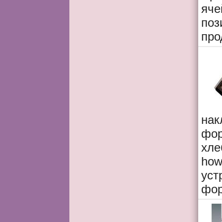
яче
поз
про
нак
фор
хле
ho
уст
фор