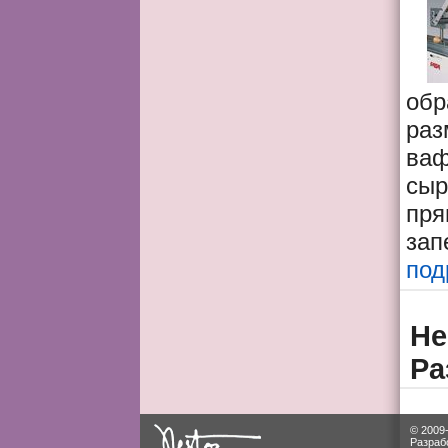
об
раз
ваф
сыр
пр
зап
под
Не
Ра
© 2009
Разраб