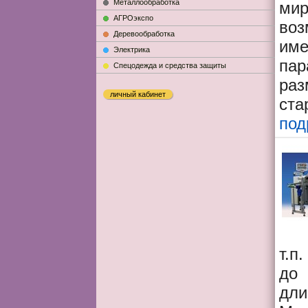
Металлообработка
ми
АГРОэкспо
во
Деревообработка
име
Электрика
пар
Cпецодежда и средства защиты
раз
личный кабинет
ста
под
т.п
до 
дли