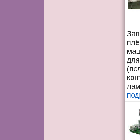
Зап
плё
маш
дл
(по
кон
лам
под