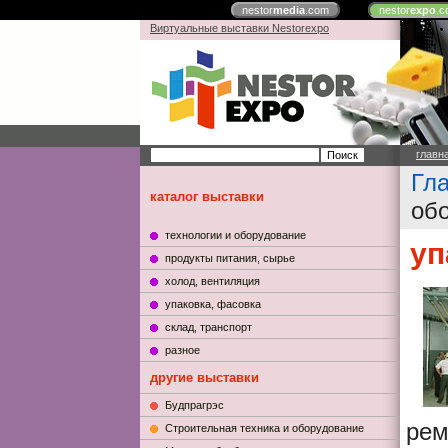
nestor
media
.com
nestor
expo
.c
Виртуальные выставки Nestorexpo
главн
Гл
каталог выставки
об
технологии и оборудование
уп
продукты питания, сырье
холод, вентиляция
упаковка, фасовка
склад, транспорт
разное
другие выставки
Будпрагрэс
рем
Строительная техника и оборудование