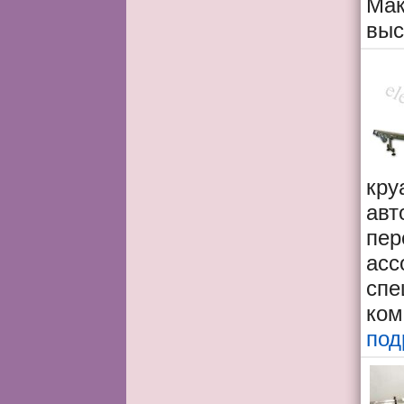
Мак
выс
кр
авт
пер
асс
спе
ком
под