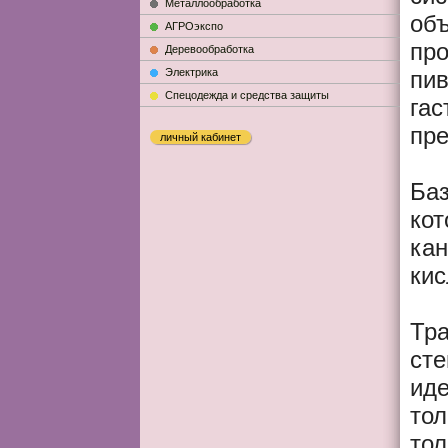
Металлообработка
об
АГРОэкспо
пр
Деревообработка
Электрика
пив
Cпецодежда и средства защиты
гас
пре
личный кабинет
Ба
кот
кан
кис
Тра
сте
иде
тол
тол