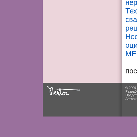
не
Тех
св
реш
Не
оц
ME
по
© 2009
Разраб
Предст
Автори