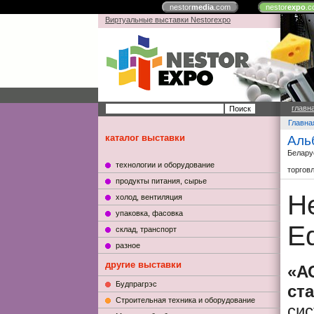
nestor
media
.com
nestor
expo
.c
Виртуальные выставки Nestorexpo
главн
Главна
каталог выставки
Аль
Белару
технологии и оборудование
торгов
продукты питания, сырье
Н
холод, вентиляция
упаковка, фасовка
Ed
склад, транспорт
разное
другие выставки
«А
Будпрагрэс
ст
Строительная техника и оборудование
сис