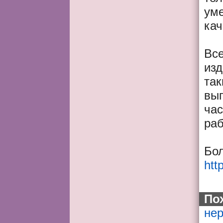
уме
кач
Все
изд
так
вып
час
раб
Бо
htt
По
не