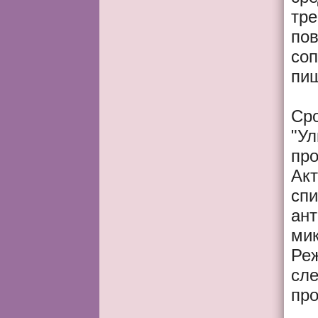
тре
пов
со
пи
Сро
"Ул
про
Ак
спи
ант
мик
Реж
сле
про