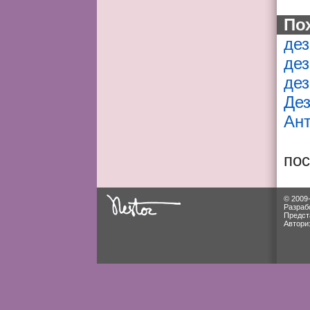
По
де
де
де
Де
Ант
по
© 2009
Разраб
Предст
Автори