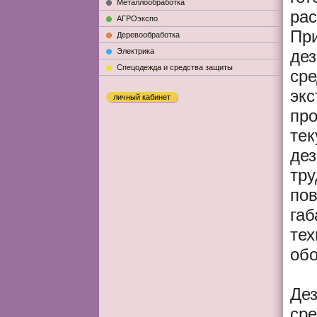
Металлообработка
рас
АГРОэкспо
Пр
Деревообработка
Электрика
де
Cпецодежда и средства защиты
сре
экс
личный кабинет
пр
тек
де
тр
пов
габ
тех
обо
Де
сре