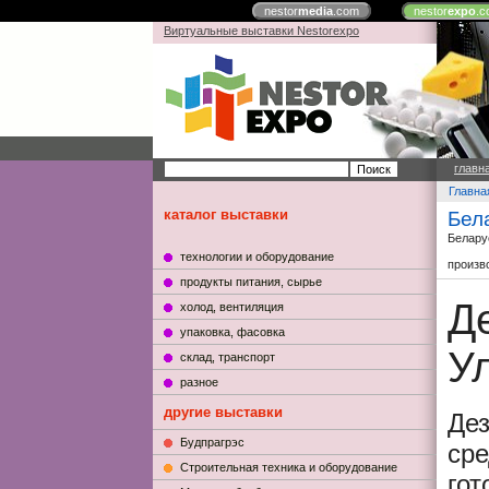
nestor
media
.com
nestor
expo
.c
Виртуальные выставки Nestorexpo
главн
Главна
каталог выставки
Бел
Белару
технологии и оборудование
произв
продукты питания, сырье
Д
холод, вентиляция
упаковка, фасовка
У
склад, транспорт
разное
другие выставки
Де
Будпрагрэс
сре
Строительная техника и оборудование
гот