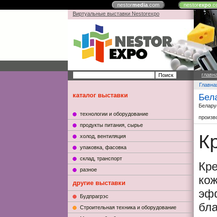
nestor
media
.com
nestor
expo
.c
Виртуальные выставки Nestorexpo
главн
Главна
каталог выставки
Бел
Белару
технологии и оборудование
произв
продукты питания, сырье
К
холод, вентиляция
упаковка, фасовка
склад, транспорт
Кре
разное
ко
другие выставки
эф
Будпрагрэс
бла
Строительная техника и оборудование