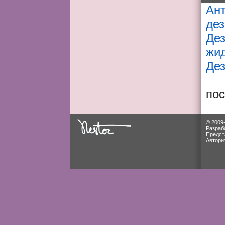
Ант
де
Де
жи
Де
по
© 2009
Разраб
Предст
Автори