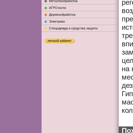
ре
Металлообработка
АГРОэкспо
воз
Деревообработка
пр
Электрика
ист
Cпецодежда и средства защиты
тре
личный кабинет
впи
зам
цел
на
мес
де
Гип
мас
кол
По