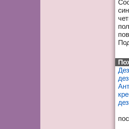
Сос
син
че
пол
пов
Под
По
Де
де
Ант
кре
де
по