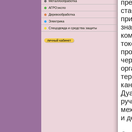
пре
Металлообработка
АГРОэкспо
ст
Деревообработка
пр
Электрика
зна
Cпецодежда и средства защиты
ко
личный кабинет
ток
про
чер
орг
тер
ка
Дуа
руч
мех
и д