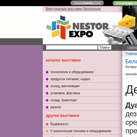
nestor
media
.com
nestor
expo
.c
Виртуальные выставки Nestorexpo
главн
Главна
каталог выставки
Бел
Белару
технологии и оборудование
произв
продукты питания, сырье
Д
холод, вентиляция
упаковка, фасовка
склад, транспорт
Ду
разное
де
другие выставки
ср
Будпрагрэс
пр
Строительная техника и оборудование