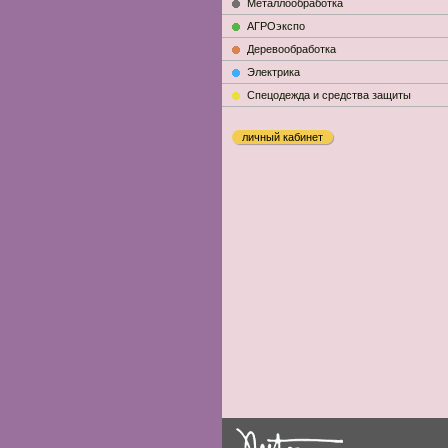
Металлообработка
АГРОэкспо
Деревообработка
Электрика
Cпецодежда и средства защиты
личный кабинет