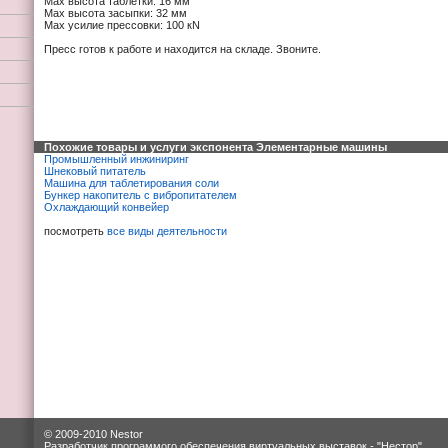
Max высота таблетки: 16 мм
Max высота засыпки: 32 мм
Max усилие прессовки: 100 кN
Пресс готов к работе и находится на складе. Звоните.
Похожие товары и услуги экспонента Элементарные машины
Промышленный инжиниринг
Шнековый питатель
Машина для таблетирования соли
Бункер накопитель с вибропитателем
Охлаждающий конвейер
посмотреть
все виды деятельности
© 2009-2010 Nestor
Разработчик программого обеспечения виртуальных выставок -
"Нестор"