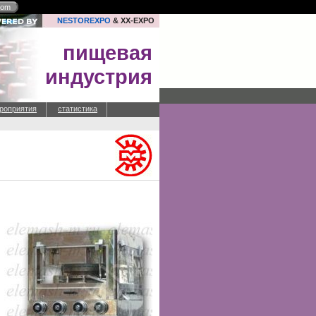
com
NESTOREXPO
& XX-EXPO
пищевая
индустрия
роприятия
статистика