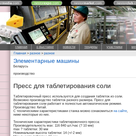
or
media
.com
nestor
expo
.com
nestor
market
.com
nestor
club
.
главная
о выставке
новости
тендеры
участники
ме
Главная
>
разное
>
разное
Элементарные машины
Беларусь
производство
Пресс для таблетирования соли
Таблетировочный пресс используется для создания таблеток из соли.
Возможно производство таблеток разного размера. Пресс для
таблетирования соли работает в полностью автоматическом режиме.
Производство: Китай.
С техническими характеристиками станка можно ознакомиться
на сайте
,
ниже некоторые из них.
Технические характеристики таблетировочного пресса:
Производительность мах: 116 840 шт./час (? 10 мм)
max ? таблетки: 30 мм
Номинальная высота таблетки: 14 (+/-2 мм)