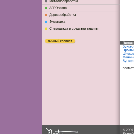
Металлообработка
АГРОэкспо
Деревообработка
Электрика
Cпецодежда и средства защиты
личный кабинет
Похож
Бункер
Промыш
Шнеков
Машина
Бункер
посмот
© 2009
Разраб