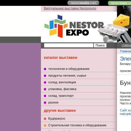
nestor
media
.com
nestor
expo
.c
Виртуальные выставки Nestorexpo
главн
Главна
каталог выставки
Эле
Белару
технологии и оборудование
произв
продукты питания, сырье
Бун
холод, вентиляция
упаковка, фасовка
Накопи
склад, транспорт
произв
полнос
разное
Часто 
другие выставки
Сайт к
nakopit
Будпрагрэс
Строительная техника и оборудование